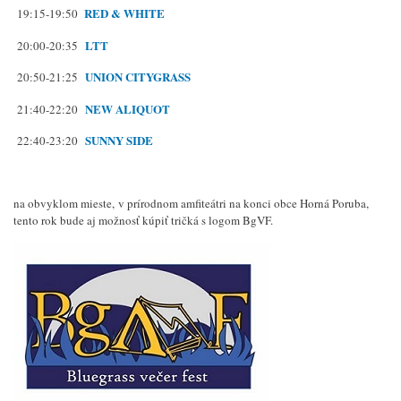
RED & WHITE
19:15-19:50
LTT
20:00-20:35
U
NION CITYGRASS
20:50-21:25
N
EW ALIQUOT
21:40-22:20
SUNNY SIDE
22:40-23:20
na obvyklom mieste, v prírodnom amfiteátri na konci obce Horná Poruba,
tento rok bude aj možnosť kúpiť tričká s logom BgVF.