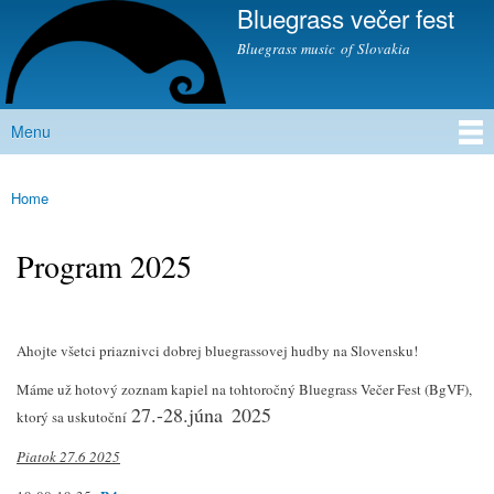
Bluegrass večer fest
Skip to
main
Bluegrass music of Slovakia
content
Menu
Main menu
Home
You are here
Program 2025
Ahojte všetci priaznivci dobrej bluegrassovej hudby na Slovensku!
Máme už hotový zoznam kapiel na tohtoročný Bluegrass Večer Fest (BgVF),
27.-28.júna
2025
ktorý sa uskutoční
Piatok 27.6 2025