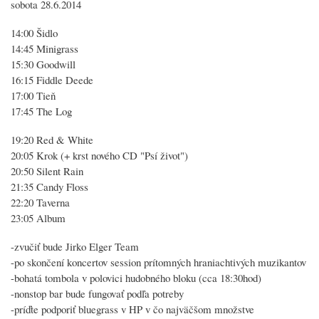
sobota 28.6.2014
14:00 Šidlo
14:45 Minigrass
15:30 Goodwill
16:15 Fiddle Deede
17:00 Tieň
17:45 The Log
19:20 Red & White
20:05 Krok (+ krst nového CD "Psí život")
20:50 Silent Rain
21:35 Candy Floss
22:20 Taverna
23:05 Album
-zvučiť bude Jirko Elger Team
-po skončení koncertov session prítomných hraniachtivých muzikantov
-bohatá tombola v polovici hudobného bloku (cca 18:30hod)
-nonstop bar bude fungovať podľa potreby
-príďte podporiť bluegrass v HP v čo najväčšom množstve