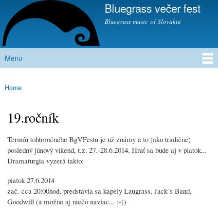
Bluegrass večer fest
Skip to
main
Bluegrass music of Slovakia
content
Menu
Main menu
Home
You are here
19.ročník
Termín tohtoročného BgVFestu je už známy a to (ako tradične)
posledný júnový víkend, t.z. 27.-28.6.2014. Hrať sa bude aj v piatok...
Dramaturgia vyzerá takto:
piatok 27.6.2014
zač. cca 20:00hod, predstavia sa kapely Laugrass, Jack´s Band,
Goodwill (a možno aj niečo naviac... :-))