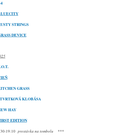
B4
BLUECITY
R
USTY STRINGS
GRASS DEVICE
025
.O.T.
TIEŇ
ITCHEN GRASS
TVRTKOVÁ KLOBÁSA
N
EW HAY
IRST EDITION
:30-19:10
prestávka na tombolu ***