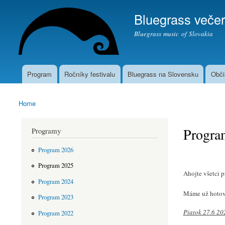
Bluegrass večer
Bluegrass music of Slovakia
Program
Ročníky festivalu
Bluegrass na Slovensku
Obči
Main menu
Home
You are here
Progra
Programy
Program 2026
Program 2025
Ahojte všetci 
Program 2024
Máme už hotový
Program 2023
Piatok 27.6 20
Program 2022