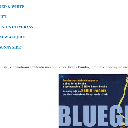
RED & WHITE
LTT
U
NION CITYGRASS
N
EW ALIQUOT
SUNNY SIDE
este, v prírodnom amfiteátri na konci obce Horná Poruba, tento rok bude aj možno