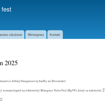
Skip to
 fest
main
content
anske združenie
Wintergrass
Kontakt
m 2025
priaznivci dobrej bluegrassovej hudby na Slovensku!
2
 zoznam kapiel na tohtoročný Bluegrass Večer Fest (BgVF), ktorý sa uskutoční
25