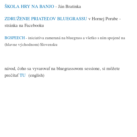
ŠKOLA HRY NA BANJO
- Ján Bratinka
ZDRUŽENIE PRIATEĽOV BLUEGRASSU
v Hornej Porube -
stránka na Facebooku
BGSPEECH
-
iniciatíva zameraná na bluegrass a všetko s ním spojené na
(hlavne východnom) Slovensku
návod, čoho sa vyvarovať na bluegrassovom sessione, si môžete
prečítať
TU
(english)