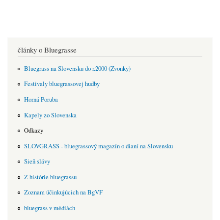
články o Bluegrasse
Bluegrass na Slovensku do r.2000 (Zvonky)
Festivaly bluegrassovej hudby
Horná Poruba
Kapely zo Slovenska
Odkazy
SLOVGRASS - bluegrassový magazín o dianí na Slovensku
Sieň slávy
Z histórie bluegrassu
Zoznam účinkujúcich na BgVF
bluegrass v médiách