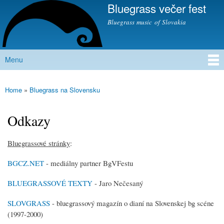
Bluegrass večer fest
Skip to
main
Bluegrass music of Slovakia
content
Menu
Main menu
Home
»
Bluegrass na Slovensku
You are here
Odkazy
Bluegrassové stránky
:
BGCZ.NET
- mediálny partner BgVFestu
BLUEGRASSOVÉ TEXTY
- Jaro Nečesaný
SLOVGRASS
- bluegrassový magazín o dianí na Slovenskej bg scéne
(1997-2000)