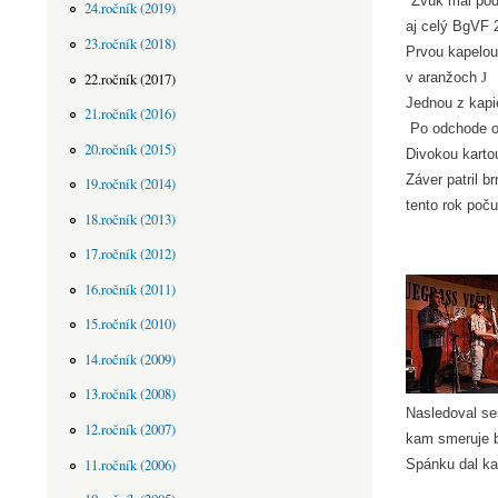
Zvuk mal pod
24.ročník (2019)
aj celý BgVF 2
23.ročník (2018)
Prvou kapelo
v aranžoch
J
22.ročník (2017)
Jednou z kapie
21.ročník (2016)
Po odchode obo
20.ročník (2015)
Divokou kartou
Záver patril b
19.ročník (2014)
tento rok poču
18.ročník (2013)
17.ročník (2012)
16.ročník (2011)
15.ročník (2010)
14.ročník (2009)
13.ročník (2008)
Nasledoval ses
12.ročník (2007)
kam smeruje b
11.ročník (2006)
Spánku dal ka