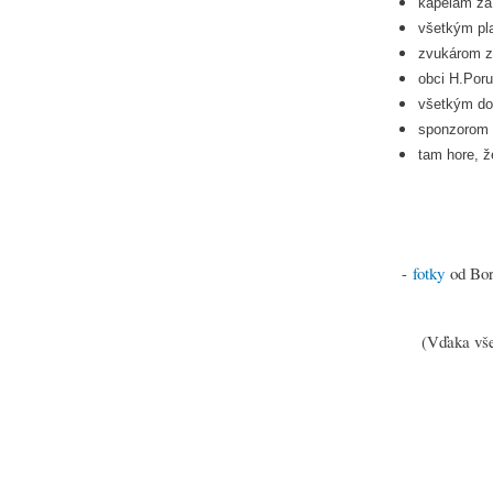
kapelám za
všetkým pl
zvukárom z
obci H.Poru
všetkým dob
sponzorom 
tam hore, ž
-
fotky
od Bor
(Vďaka všetk