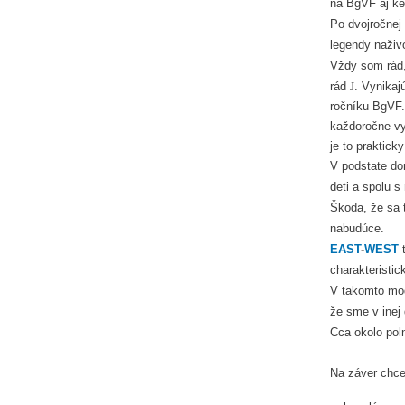
na BgVF aj keď
Po dvojročnej
legendy naživo
Vždy som rád
rád
J
. Vynikaj
ročníku BgVF.
každoročne vyb
je to praktick
V podstate d
deti a spolu s
Škoda, že sa 
nabudúce.
EAST
-
W
E
S
T
t
charakteristi
V takomto mod
že sme v inej 
Cca okolo pol
Na záver chce