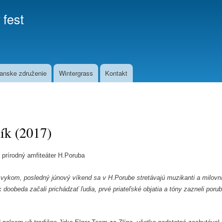
Skip to
 fest
main
content
anske združenie
Wintergrass
Kontakt
ík (2017)
 prírodný amfiteáter H.Poruba
vykom, posledný júnový víkend sa v H.Porube stretávajú muzikanti a milov
ok doobeda začali prichádzať ľudia, prvé priateľské objatia a tóny zazneli po