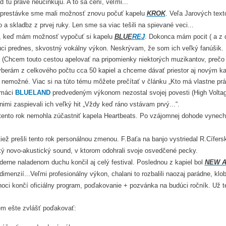
 tu práve neučinkujú. A to sa cení, veľmi...
 prestávke sme mali možnosť znovu počuť kapelu
KROK
. Veľa Jarových text
 a skladbz z prvej ruky. Len sme sa viac tešili na spievané veci...
, keď mám možnosť vypočuť si kapelu
BLUE
RE
J
. Dokonca mám pocit ( a z 
úci prednes, skvostný vokálny výkon. Neskrývam, že som ich veľký fanúšik. 
 (Chcem touto cestou apelovať na pripomienky niektorých muzikantov, prečo 
erám z celkového počtu cca 50 kapiel a chceme dávať priestor aj novým kapel
y nemožné. Viac si na túto tému môžete prečítať v článku „Kto má vlastne prá
omáci
B
L
U
E
L
A
N
D
predvedeným výkonom nezostal svojej povesti (High Voltage
 nimi zaspievali ich veľký hit „Vždy keď ráno vstávam prvý...“.
tento rok nemohla zúčastniť kapela Heartbeats. Po vzájomnej dohode vynecha
iež prešli tento rok personálnou zmenou. F.Baťa na banjo vystriedal R.Cífersk
cký novo-akustický sound, v ktorom odohrali svoje osvedčené pecky.
erne naladenom duchu končil aj celý festival. Poslednou z kapiel bol
NEW A
dimenzií...Veľmi profesionálny výkon, chalani to rozbalili naozaj parádne, klo
noci končí oficiálny program, poďakovanie + pozvánka na budúci ročník. Už 
m ešte zvlášť poďakovať: