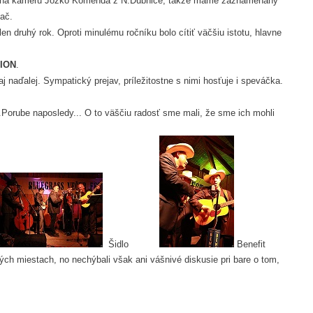
val na kameru Jožko Komenda z N.Dubnice, takže máme zaznamenaný
ač.
en druhý rok. Oproti minulému ročníku bolo cítiť väčšiu istotu, hlavne
ION
.
naďalej. Sympatický prejav, príležitostne s nimi hosťuje i speváčka.
H.Porube naposledy... O to väščiu radosť sme mali, že sme ich mohli
Šidlo
Benefit
rých miestach, no nechýbali však ani vášnivé diskusie pri bare o tom,