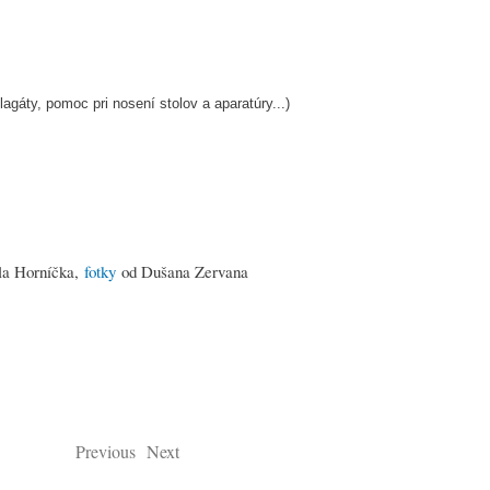
gáty, pomoc pri nosení stolov a aparatúry...)
la Horníčka,
fotky
od Dušana Zervana
Previous
Next