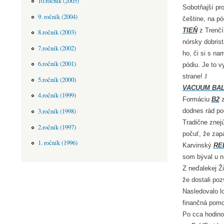
10.ročník (2005)
Sobotňajší pr
9. ročník (2004)
češtine, na pód
TIEŇ
z Trenčí
8.ročník (2003)
nórsky dobris
7.ročník (2002)
ho, či si s na
6.ročník (2001)
pódiu. Je to v
strane!
J
5.ročník (2000)
VACUUM BA
4.ročník (1999)
Formáciu
B2
z
3.ročník (1998)
dodnes rád po
Tradične zne
2.ročník (1997)
počuť, že zapa
1. ročník (1996)
Karvinský
RE
som býval u ni
Z neďalekej Ž
že dostali po
Nasledovalo lo
finančná pomo
Po cca hodino