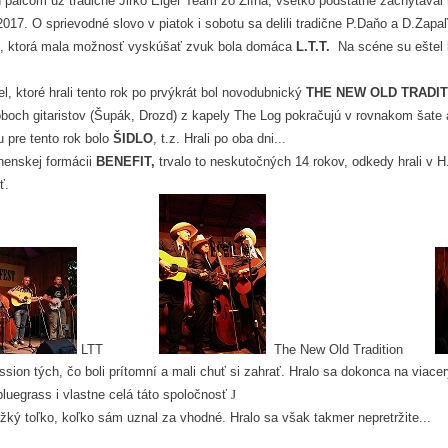
 palcom už tradične Jirko Elger Team zo Zlína, všetko podstatné zachytá
017. O sprievodné slovo v piatok i sobotu sa delili tradične P.Daňo a D.Zapaľ
u, ktorá mala možnosť vyskúšať zvuk bola domáca
L.T.T.
Na scéne su eštel l
l, ktoré hrali tento rok po prvýkrát bol novodubnický
THE NEW OLD TRADIT
ch gitaristov (Šupák, Drozd) z kapely The Log pokračujú v rovnakom šate aj 
 pre tento rok bolo
ŠIDLO
, t.z. Hrali po oba dni...
rnenskej formácii
BENEFIT,
trvalo to neskutočných 14 rokov, odkedy hrali v 
ť.
LTT
The New Old Tradition
sion tých, čo boli prítomní a mali chuť si zahrať. Hralo sa dokonca na viace
luegrass i vlastne celá táto spoločnosť
J
žký toľko, koľko sám uznal za vhodné. Hralo sa však takmer nepretržite...