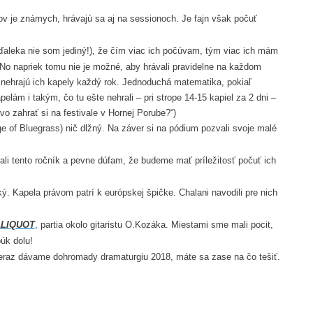
ov je známych, hrávajú sa aj na sessionoch. Je fajn však počuť
ďaleka nie som jediný!), že čím viac ich počúvam, tým viac ich mám
No napriek tomu nie je možné, aby hrávali pravidelne na každom
nehrajú ich kapely každý rok. Jednoduchá matematika, pokiaľ
ám i takým, čo tu ešte nehrali – pri strope 14-15 kapiel za 2 dni –
vo zahrať si na festivale v Hornej Porube?“)
 of Bluegrass) nič dlžný. Na záver si na pódium pozvali svoje malé
li tento ročník a pevne dúfam, že budeme mať príležitosť počuť ich
ý. Kapela právom patrí k európskej špičke. Chalani navodili pre nich
LIQUOT
, partia okolo gitaristu O.Kozáka. Miestami sme mali pocit,
búk dolu!
teraz dávame dohromady dramaturgiu 2018, máte sa zase na čo tešiť.