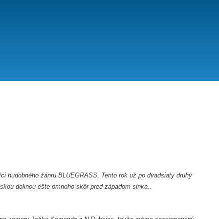
níci hudobného žánru BLUEGRASS. Tento rok už po dvadsiaty druhý
rubskou dolinou ešte omnoho skôr pred západom slnka..