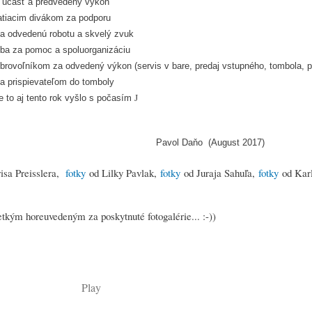
 účasť a predvedený výkon
atiacim divákom za podporu
a odvedenú robotu a skvelý zvuk
ba za pomoc a spoluorganizáciu
rovoľníkom za odvedený výkon (servis v bare, predaj vstupného, tombola, pla
a prispievateľom do tomboly
e to aj tento rok vyšlo s počasím
J
Pavol Daňo (August 2017)
isa Preisslera,
fotky
od Lilky Pavlak,
fotky
od Juraja Sahuľa,
fotky
od Kar
ým horeuvedeným za poskytnuté fotogalérie... :-))
Play