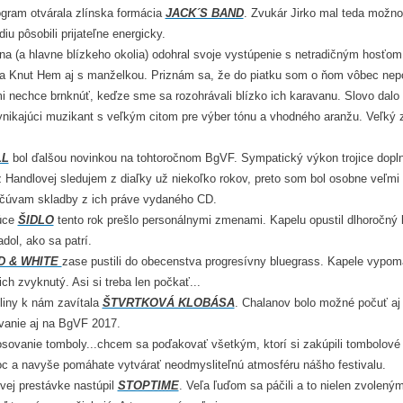
ogram otvárala zlínska formácia
JACK´S BAND
. Zvukár Jirko mal teda možnos
iu pôsobili prijateľne energicky.
na (a hlavne blízkeho okolia) odohral svoje vystúpenie s netradičným hosťom
ta Knut Hem aj s manželkou. Priznám sa, že do piatku som o ňom vôbec nep
mi nechce brnknúť, keďze sme sa rozohrávali blízko ich karavanu. Slovo dalo
ynikajúci muzikant s veľkým citom pre výber tónu a vhodného aranžu. Veľký záž
LL
bol ďalšou novinkou na tohtoročnom BgVF. Sympatický výkon trojice doplni
 Handlovej sledujem z diaľky už niekoľko rokov, preto som bol osobne veľm
čúvam skladby z ich práve vydaného CD.
júce
ŠIDLO
tento rok prešlo personálnymi zmenami. Kapelu opustil dlhoročný 
dol, ako sa patrí.
D & WHITE
zase pustili do obecenstva progresívny bluegrass. Kapele vypomá
ch zvyknutý. Asi si treba len počkať...
iliny k nám zavítala
ŠTVRTKOVÁ KLOBÁSA
. Chalanov bolo možné počuť aj
zvanie aj na BgVF 2017.
sovanie tomboly...chcem sa poďakovať všetkým, ktorí si zakúpili tombolové lí
c a navyše pomáhate vytvárať neodmysliteľnú atmosféru nášho festivalu.
vej prestávke nastúpil
STOPTIME
. Veľa ľuďom sa páčili a to nielen zvoleným