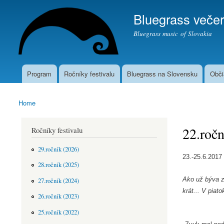
Bluegrass večer
Bluegrass music of Slovakia
Program
Ročníky festivalu
Bluegrass na Slovensku
Obči
Main menu
Home
You are here
22.ročn
Ročníky festivalu
29.ročník (2026)
23.-25.6.2017
28.ročník (2025)
Ako už býva z
27.ročník (2024)
krát... V piat
26.ročník (2023)
25.ročník (2022)