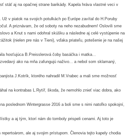
ť stáť aj na opačnej strane barikády. Kapela hráva vlastné veci v
. Už v piatok na svojich potulkách po Európe zavítal do H.Poruby
očul. A priznávam, že od soboty na neho nezabudnem! Oslovili sme
 slovo a Knut s nami odohral skúšku a následne aj celé vystúpenie na
itok (nielen pre nás v Tieni), vďaka priateľu, potešenie je na našej
la hosťujúca B.Preisslerová čoby basáčka i matka...
i zvedavý ako na mňa zafungujú naživo... a nebol som sklamaný,
banjista J.Kotrík, ktorého nahradil M.Vrabec a mali sme možnosť
hal na kontrabas L.Rytíř, škoda, že nemohlo znieť viac dobra, ako
 na poslednom Wintergrasse 2016 a boli sme s nimi natoľko spokojní,
stky a aj tým, ktorí nám do tomboly prispeli cenami. Aj toto je
 repertoárom, ale aj svojim prístupom. Členovia tejto kapely chodia