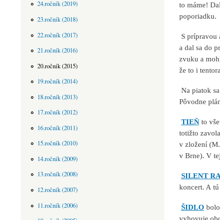
24.ročník (2019)
to máme! Dali
poporiadku.
23.ročník (2018)
22.ročník (2017)
S prípravou 
a dal sa do 
21.ročník (2016)
zvuku a mohli
20.ročník (2015)
že to i tentor
19.ročník (2014)
Na piatok sa 
18.ročník (2013)
Pôvodne plán
17.ročník (2012)
TIEŇ
to vše
16.ročník (2011)
totižto zavo
15.ročník (2010)
v zložení (M
v Brne). V te
14.ročník (2009)
13.ročník (2008)
SILENT R
koncert. A t
12.ročník (2007)
11.ročník (2006)
ŠIDLO
bolo 
vyhovuje obo