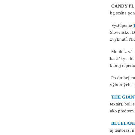
CANDY FL
bg scéna pon
Vystúpenie
Slovensko. B
zvyknutí. Nič
Mnohí z vás 
basáčky a hla
ktorej repert
Po druhej to
výborných sp
THE GIAN
textár), boli
ako predtým.
BLUELAN
aj tentoraz, 