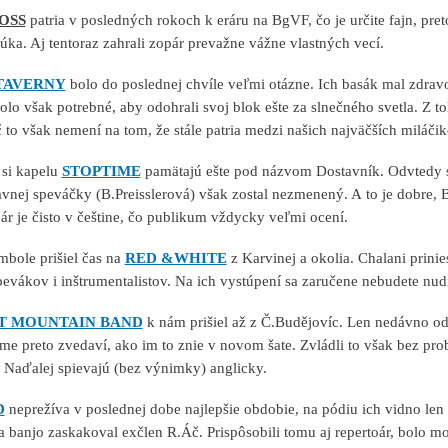
OSS
patria v posledných rokoch k eráru na BgVF, čo je určite fajn, pr
úka. Aj tentoraz zahrali zopár prevažne vážne vlastných vecí.
TAVERNY
bolo do poslednej chvíle veľmi otázne. Ich basák mal zdravo
olo však potrebné, aby odohrali svoj blok ešte za slnečného svetla. Z
 to však nemení na tom, že stále patria medzi našich najväčších miláčik
si kapelu
STOPTIME
pamätajú ešte pod názvom Dostavník. Odvtedy s
vnej speváčky (B.Preisslerová) však zostal nezmenený. A to je dobre, Bl
oár je čisto v češtine, čo publikum vždycky veľmi ocení.
mbole prišiel čas na
RED &WHITE
z Karvinej a okolia. Chalani prini
evákov i inštrumentalistov. Na ich vystúpení sa zaručene nebudete nud
T MOUNTAIN BAND
k nám prišiel až z Č.Budějovíc. Len nedávno od
 sme preto zvedaví, ako im to znie v novom šate. Zvládli to však bez pr
 Naďalej spievajú (bez výnimky) anglicky.
D
neprežíva v poslednej dobe najlepšie obdobie, na pódiu ich vidno len
na banjo zaskakoval exčlen R.Áč. Prispôsobili tomu aj repertoár, bolo 