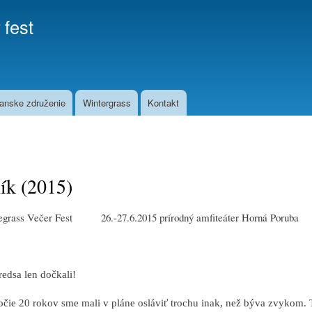
Skip to
 fest
main
content
anske združenie
Wintergrass
Kontakt
ík (2015)
Bluegrass Večer Fest
26.-27.6.2015 prírodný amfiteáter Horná Poruba
edsa len dočkali!
čie 20 rokov sme mali v pláne osláviť trochu inak, než býva zvykom. T