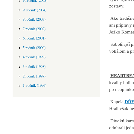
10.ročník (2005)
zostavy.
9. ročník (2004)
Ako tradične 
8.ročník (2003)
ani prípravy
7.ročník (2002)
Jožko Komen
6.ročník (2001)
Sobotňajší p
5.ročník (2000)
vokálom a pre
4.ročník (1999)
3.ročník (1998)
HEARTBE
2.ročník (1997)
kvality boli 
1. ročník (1996)
po neopunko
Kapela
DŘE
Hrali však be
Divokú kartu
odohrali jed