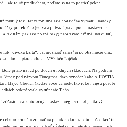
eč... ale to už predbieham, poďme sa na to pozrieť pekne
už minulý rok. Tento rok sme ešte dodatočne vymenili lavičky
onášky potrebného jediva a pitiva, úprava pódia, nastavenie
A tak nám (tak ako po iné roky) neostávalo nič iné, len dúfať,
o rok „divokú kartu“, t.z. možnosť zahrať si po oba hracie dni...
sa toho na piatok zhostil V.Vrabčo Lajčiak.
, ktoré prišlo na rad po dvoch úvodných skladbách. Na pódium
tivalu. Vtedy pod názvom Timegrass, dnes označenú ako A HOSTIA
itaru Majco Chovan (keďže Soco už niekoľko rokov žije a pôsobí
 skladbách pokračovalo vystúpenie Tieňa.
sť zúčastniť sa tohtoročných osláv bluegrassu bol piatkový
me celkom problém zohnať na piatok niekoho. Je to lepšie, keď to
ú nekompromisne prichádzať výsledky zohratosti a nemennosti