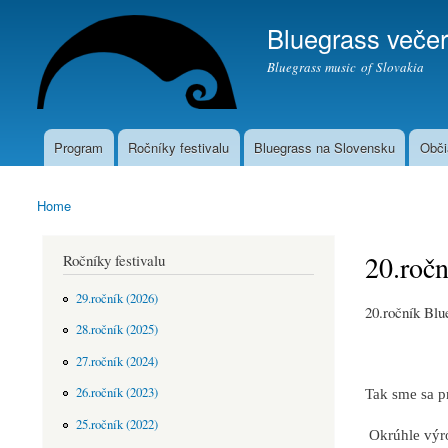
Bluegrass večer
Bluegrass music of Slovakia
Program
Ročníky festivalu
Bluegrass na Slovensku
Obči
Main menu
Home
You are here
20.ročn
Ročníky festivalu
29.ročník (2026)
20.ročník 
28.ročník (2025)
27.ročník (2024)
26.ročník (2023)
Tak sme sa pr
25.ročník (2022)
Okrúhle výro