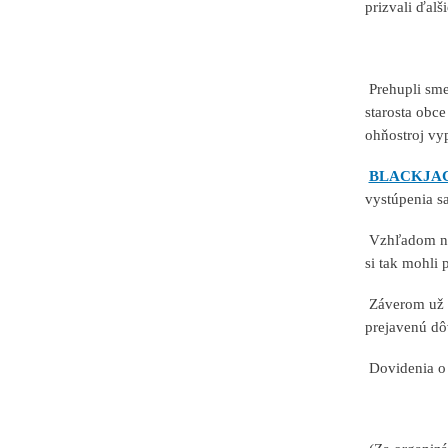
prizvali ďalš
Prehupli sme 
starosta obc
ohňostroj vyp
BLACKJA
vystúpenia sa
Vzhľadom na 
si tak mohli 
Záverom už l
prejavenú dô
Dovidenia o r