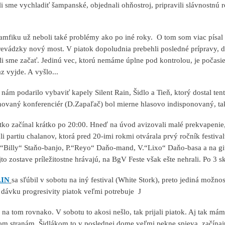
 sme vychladiť šampanské, objednali ohňostroj, pripravili slávnostnú r
amfiku už neboli také problémy ako po iné roky. O tom som viac písal 
prevádzky nový most. V piatok dopoludnia prebehli posledné prípravy, d
 sme začať. Jedinú vec, ktorú nemáme úplne pod kontrolou, je počasie. 
az vyjde. A vyšlo...
nám podarilo vybaviť kapely Silent Rain, Šidlo a Tieň, ktorý dostal tent
ovaný konferenciér (D.Zapaľač) bol mierne hlasovo indisponovaný, tak 
tko začínal krátko po 20:00. Hneď na úvod avizovali malé prekvapenie
lali partiu chalanov, ktorá pred 20-imi rokmi otvárala prvý ročník fes
.“Billy“ Staňo-banjo, P.“Reyo“ Daňo-mand, V.“Lixo“ Daňo-basa a na g
jto zostave príležitostne hrávajú, na BgV Feste však ešte nehrali. Po 3
AIN
sa sľúbil v sobotu na iný festival (White Stork), preto jediná možno
ú dávku progresivity piatok veľmi potrebuje
J
na tom rovnako. V sobotu to akosi nešlo, tak prijali piatok. Aj tak má
m stranám. Šidlákom to v poslednej dome veľmi pekne spieva, začínaj