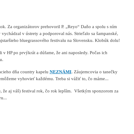
itok. Za organizátorov prehovoril P. „Reyo“ Daňo a spolu s ním
 vychádzal v ústrety a podporoval nás. Strieľalo sa šampanské,
ajstaršieho bluegrassového festivalu na Slovensku. Klobúk dolu!
ali v HP po prvýkrát a dúfame, že ani naposledy. Počas ich
u.
acieho dňa country kapelu
NEZNÁMI
. Záujemcovia o tanečky
, nemôžeme vyhovieť každému. Treba si vážiť to, čo máme...
že aj váš) festival rok, čo rok lepším. Všetkým sponzorom za
u...