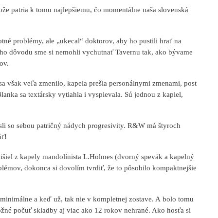
etože patria k tomu najlepšiemu, čo momentálne naša slovenská
tné problémy, ale „ukecal“ doktorov, aby ho pustili hrať na
 toho dôvodu sme si nemohli vychutnať Tavernu tak, ako bývame
ov.
a však veľa zmenilo, kapela prešla personálnymi zmenami, post
anka sa textársky vytiahla i vyspievala. Sú jednou z kapiel,
esli so sebou patričný nádych progresivity. R&W má štyroch
iť!
išiel z kapely mandolínista L.Holmes (dvorný spevák a kapelný
oblémov, dokonca si dovolím tvrdiť, že to pôsobilo kompaktnejšie
 minimálne a keď už, tak nie v kompletnej zostave. A bolo tomu
možné počuť skladby aj viac ako 12 rokov nehrané. Ako hosťa si