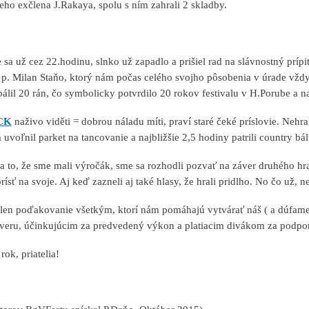
ieho exčlena J.Rakaya, spolu s ním zahrali 2 skladby.
sa už cez 22.hodinu, slnko už zapadlo a prišiel rad na slávnostný príp
e p. Milan Staňo, ktorý nám počas celého svojho pôsobenia v úrade vždy
álil 20 rán, čo symbolicky potvrdilo 20 rokov festivalu v H.Porube a n
CK
naživo viděti = dobrou náladu míti, praví staré čeké príslovie. Nehr
 uvoľnil parket na tancovanie a najbližšie 2,5 hodiny patrili country bál
to, že sme mali výročák, sme sa rozhodli pozvať na záver druhého hr
prísť na svoje. Aj keď zazneli aj také hlasy, že hrali pridlho. No čo už
en poďakovanie všetkým, ktorí nám pomáhajú vytvárať náš ( a dúfame, 
veru, účinkujúcim za predvedený výkon a platiacim divákom za podpor
ok, priatelia!