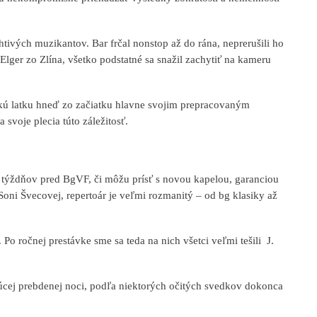
htivých muzikantov. Bar frčal nonstop až do rána, neprerušili ho
lger zo Zlína, všetko podstatné sa snažil zachytiť na kameru
sokú latku hneď zo začiatku hlavne svojim prepracovaným
svoje plecia túto záležitosť.
 týždňov pred BgVF, či môžu prísť s novou kapelou, garanciou
Soni Švecovej, repertoár je veľmi rozmanitý – od bg klasiky až
 Po ročnej prestávke sme sa teda na nich všetci veľmi tešili
J
.
úcej prebdenej noci, podľa niektorých očitých svedkov dokonca