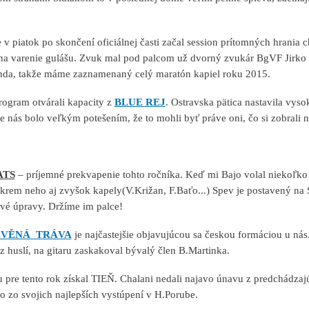
v piatok po skončení oficiálnej časti začal session prítomných hrania c
 na varenie gulášu. Zvuk mal pod palcom už dvorný zvukár BgVF Jirko E
da, takže máme zaznamenaný celý maratón kapiel roku 2015.
rogram otvárali kapacity z
BLUE REJ
. Ostravska pätica nastavila vy
 nás bolo veľkým potešením, že to mohli byť práve oni, čo si zobrali na 
ATS
– príjemné prekvapenie tohto ročníka. Keď mi Bajo volal niekoľko
okrem neho aj zvyšok kapely(V.Križan, F.Baťo...) Spev je postavený na 
vé úpravy. Držíme im palce!
VĚNÁ TRÁVA
je najčastejšie objavujúcou sa českou formáciou u nás.
z huslí, na gitaru zaskakoval bývalý člen B.Martinka.
 pre tento rok získal TIEŇ. Chalani nedali najavo únavu z predchádzaj
no zo svojich najlepších vystúpení v H.Porube.